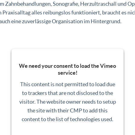
em Zahnbehandlungen, Sonografie, Herzultraschall und Op
 Praxisalltag alles reibungslos funktioniert, braucht es ni
auch eine zuverlässige Organisation im Hintergrund.
We need your consent to load the Vimeo
service!
This content is not permitted to load due
to trackers that are not disclosed to the
visitor. The website owner needs to setup
the site with their CMP to add this
content to the list of technologies used.