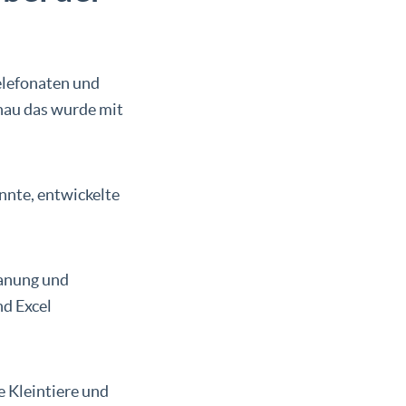
elefonaten und
nau das wurde mit
nnte, entwickelte
lanung und
nd Excel
e Kleintiere und