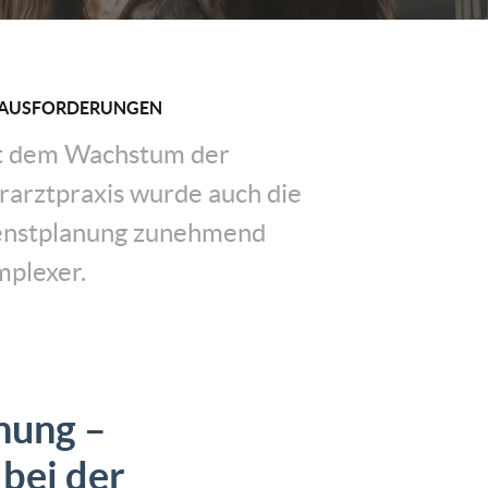
AUSFORDERUNGEN
t dem Wachstum der
rarztpraxis wurde auch die
enstplanung zunehmend
plexer.
nung –
 bei der