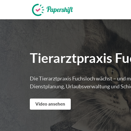
+49 721 50 95 79 69
Tierarztpraxis F
Die Tierarztpraxis Fuchsloch wächst – und 
Dienstplanung, Urlaubsverwaltung und Schi
Video ansehen