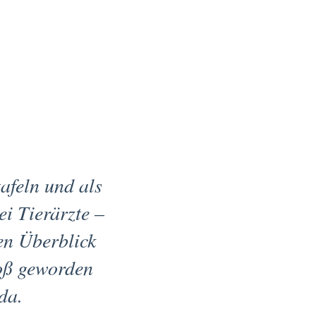
afeln und als
i Tierärzte –
en Überblick
roß geworden
da.