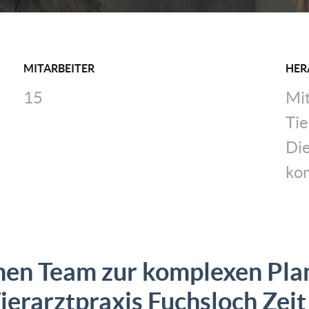
MITARBEITER
HER
15
Mi
Tie
Di
kom
nen Team zur komplexen Pla
ierarztpraxis Fuchsloch Zeit