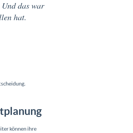
t. Und das war
llen hat.
tscheidung.
htplanung
iter können ihre