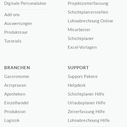
Digitale Personalakte
Projektzeiterfassung
Schichtplan erstellen
Add-ons
Lohnabrechnung Online
Auswertungen
Mitarbeiter
Produkttour
Schichtplaner
Tutorials
Excel-Vorlagen
BRANCHEN
SUPPORT
Gastronomie
Support Pakete
Arztpraxen
Helpdesk
Apotheken
Schichtplaner Hilfe
Einzelhandel
Urlaubsplaner Hilfe
Produktion
Zeiterfassung Hilfe
Logistik
Lohnabrechnung Hilfe