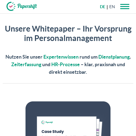
DE
EN
+49 721 50 95 79 69
Unsere Whitepaper – Ihr Vorsprung
im Personalmanagement
Nutzen Sie unser
Expertenwissen
rund um
Dienstplanung
,
Zeiterfassung
und
HR-Prozesse
– klar, praxisnah und
direkt einsetzbar.