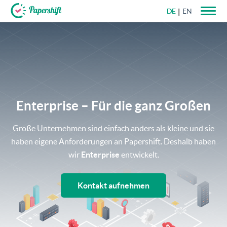
DE
EN
+49 721 50 95 79 69
Enterprise – Für​ ​die​ ​ganz​ ​Großen
Große Unternehmen sind einfach anders als kleine und sie
haben eigene Anforderungen an Papershift. Deshalb haben
wir
Enterprise
entwickelt.
Kontakt aufnehmen