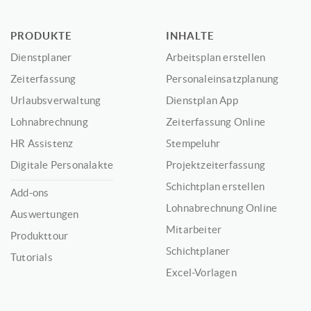
PRODUKTE
INHALTE
Dienstplaner
Arbeitsplan erstellen
Zeiterfassung
Personaleinsatzplanung
Urlaubsverwaltung
Dienstplan App
Lohnabrechnung
Zeiterfassung Online
HR Assistenz
Stempeluhr
Digitale Personalakte
Projektzeiterfassung
Schichtplan erstellen
Add-ons
Lohnabrechnung Online
Auswertungen
Mitarbeiter
Produkttour
Schichtplaner
Tutorials
Excel-Vorlagen