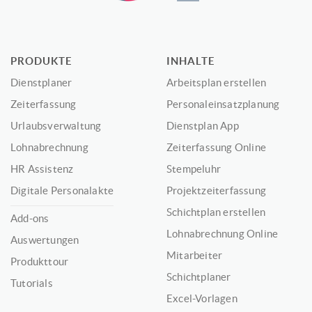
PRODUKTE
INHALTE
Dienstplaner
Arbeitsplan erstellen
Zeiterfassung
Personaleinsatzplanung
Urlaubsverwaltung
Dienstplan App
Lohnabrechnung
Zeiterfassung Online
HR Assistenz
Stempeluhr
Digitale Personalakte
Projektzeiterfassung
Schichtplan erstellen
Add-ons
Lohnabrechnung Online
Auswertungen
Mitarbeiter
Produkttour
Schichtplaner
Tutorials
Excel-Vorlagen