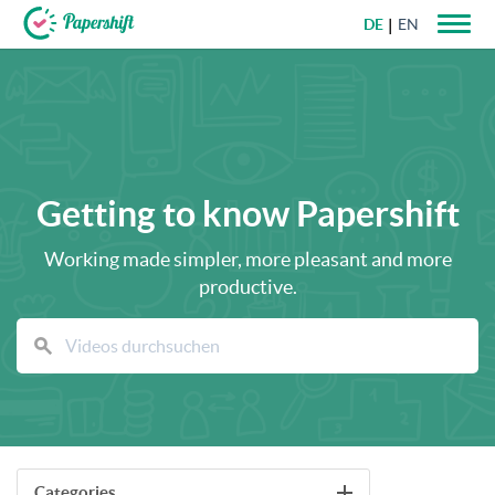
DE
EN
+49 721 50 95 79 69
Getting to know Papershift
Working made simpler, more pleasant and more
productive.
Categories