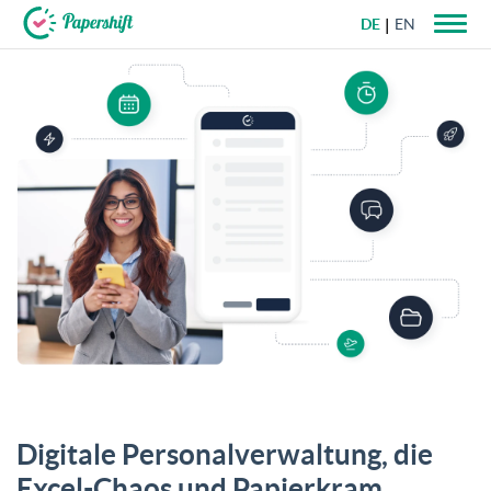
DE
EN
+49 721 50 95 79 69
Digitale Personal­verwaltung, die
Excel-Chaos und Papierkram