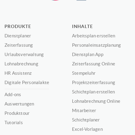
PRODUKTE
INHALTE
Dienstplaner
Arbeitsplan erstellen
Zeiterfassung
Personaleinsatzplanung
Urlaubsverwaltung
Dienstplan App
Lohnabrechnung
Zeiterfassung Online
HR Assistenz
Stempeluhr
Digitale Personalakte
Projektzeiterfassung
Schichtplan erstellen
Add-ons
Lohnabrechnung Online
Auswertungen
Mitarbeiter
Produkttour
Schichtplaner
Tutorials
Excel-Vorlagen