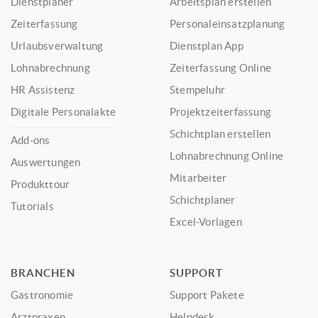
Dienstplaner
Arbeitsplan erstellen
Zeiterfassung
Personaleinsatzplanung
Urlaubsverwaltung
Dienstplan App
Lohnabrechnung
Zeiterfassung Online
HR Assistenz
Stempeluhr
Digitale Personalakte
Projektzeiterfassung
Schichtplan erstellen
Add-ons
Lohnabrechnung Online
Auswertungen
Mitarbeiter
Produkttour
Schichtplaner
Tutorials
Excel-Vorlagen
BRANCHEN
SUPPORT
Gastronomie
Support Pakete
Arztpraxen
Helpdesk