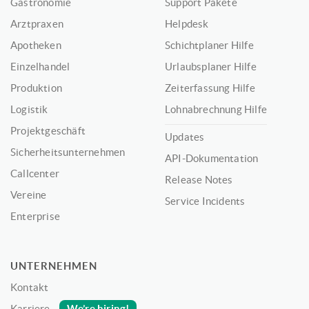
Gastronomie
Support Pakete
Arztpraxen
Helpdesk
Apotheken
Schichtplaner Hilfe
Einzelhandel
Urlaubsplaner Hilfe
Produktion
Zeiterfassung Hilfe
Logistik
Lohnabrechnung Hilfe
Projektgeschäft
Updates
Sicherheitsunternehmen
API-Dokumentation
Callcenter
Release Notes
Vereine
Service Incidents
Enterprise
UNTERNEHMEN
Kontakt
We’re hiring!
Karriere