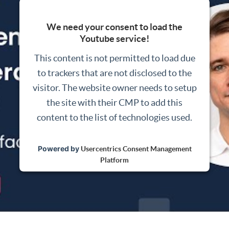
We need your consent to load the
Youtube service!
This content is not permitted to load due
to trackers that are not disclosed to the
visitor. The website owner needs to setup
the site with their CMP to add this
content to the list of technologies used.
Powered by
Usercentrics Consent Management
Platform