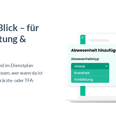
lick – für
etung &
nd im Dienstplan
steam, wer wann da ist
rärzte- oder TFA-