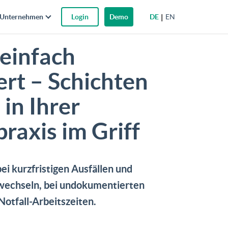
DE
EN
Unternehmen
Login
Demo
 einfach
ert – Schichten
 in Ihrer
praxis im Griff
ei kurzfristigen Ausfällen und
wechseln, bei undokumentierten
otfall-Arbeitszeiten.