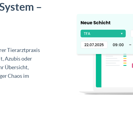
 System –
rer Tierarztpraxis
eit, Azubis oder
hr Übersicht,
ger Chaos im