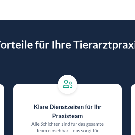
orteile für Ihre Tierarztprax
Klare Dienstzeiten für Ihr
Praxisteam
Alle Schichten sind für das gesamte
Team einsehbar – das sorgt für