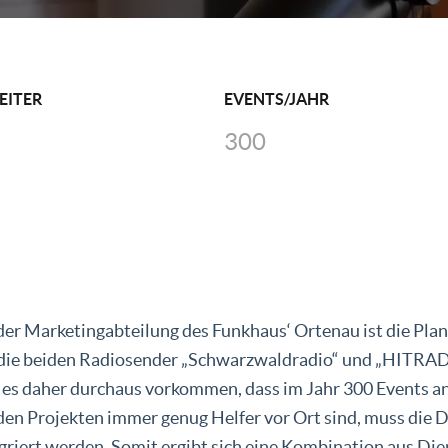
EITER
EVENTS/JAHR
300
er Marketingabteilung des Funkhaus‘ Ortenau ist die Plan
 die beiden Radiosender „Schwarzwaldradio“ und „HITRAD
es daher durchaus vorkommen, dass im Jahr 300 Events a
 den Projekten immer genug Helfer vor Ort sind, muss die 
egriert werden. Somit ergibt sich eine Kombination aus Di