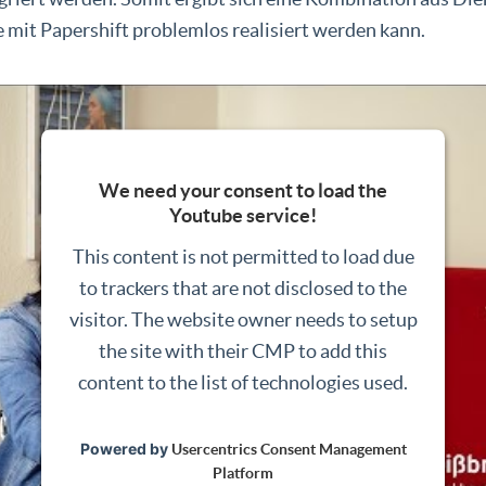
e mit Papershift problemlos realisiert werden kann.
We need your consent to load the
Youtube service!
This content is not permitted to load due
to trackers that are not disclosed to the
visitor. The website owner needs to setup
the site with their CMP to add this
content to the list of technologies used.
Powered by
Usercentrics Consent Management
Platform