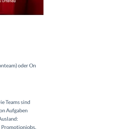
ionteam) oder On
Die Teams sind
von Aufgaben
Ausland:
s Promotionjobs.