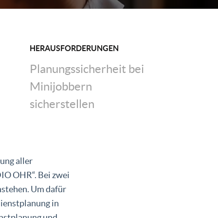
HERAUSFORDERUNGEN
Planungssicherheit bei
Minijobbern
sicherstellen
ung aller
IO OHR“. Bei zwei
nstehen. Um dafür
Dienstplanung in
enstplanung und