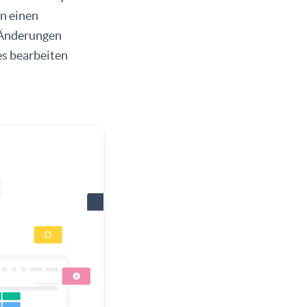
en einen
n Änderungen
es bearbeiten
d