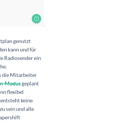
tplan genutzt
den kann und für
ide Radiosender ein
che.
s die Mitarbeiter
en-Modus
geplant
nn flexibel
 entsteht keine
u sein und alle
apershift