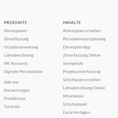
PRODUKTE
INHALTE
Dienstplaner
Arbeitsplan erstellen
Zeiterfassung
Personaleinsatzplanung
Urlaubsverwaltung
Dienstplan App
Lohnabrechnung
Zeiterfassung Online
HR Assistenz
Stempeluhr
Digitale Personalakte
Projektzeiterfassung
Schichtplan erstellen
Add-ons
Lohnabrechnung Online
Auswertungen
Mitarbeiter
Produkttour
Schichtplaner
Tutorials
Excel-Vorlagen