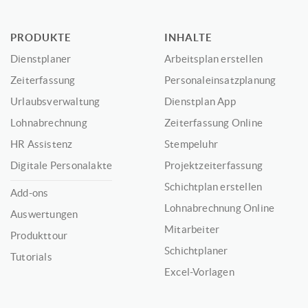
PRODUKTE
INHALTE
Dienstplaner
Arbeitsplan erstellen
Zeiterfassung
Personaleinsatzplanung
Urlaubsverwaltung
Dienstplan App
Lohnabrechnung
Zeiterfassung Online
HR Assistenz
Stempeluhr
Digitale Personalakte
Projektzeiterfassung
Schichtplan erstellen
Add-ons
Lohnabrechnung Online
Auswertungen
Mitarbeiter
Produkttour
Schichtplaner
Tutorials
Excel-Vorlagen