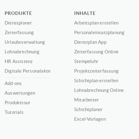
PRODUKTE
INHALTE
Dienstplaner
Arbeitsplan erstellen
Zeiterfassung
Personaleinsatzplanung
Urlaubsverwaltung
Dienstplan App
Lohnabrechnung
Zeiterfassung Online
HR Assistenz
Stempeluhr
Digitale Personalakte
Projektzeiterfassung
Schichtplan erstellen
Add-ons
Lohnabrechnung Online
Auswertungen
Mitarbeiter
Produkttour
Schichtplaner
Tutorials
Excel-Vorlagen