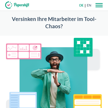
DE
EN
Versinken Ihre Mitarbeiter im Tool-
+49 721 50 95 79 69
Chaos?