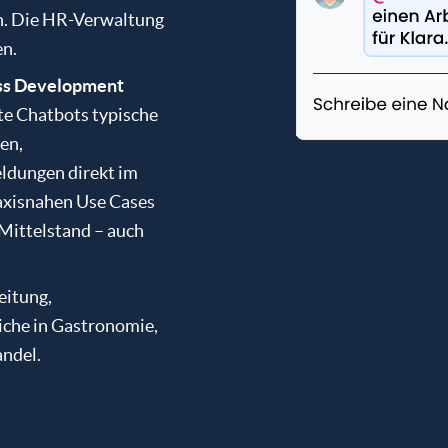
n. Die HR-Verwaltung
en.
ss Development
te Chatbots typische
en,
dungen direkt im
axisnahen Use Cases
Mittelstand – auch
eitung,
iche in Gastronomie,
andel.