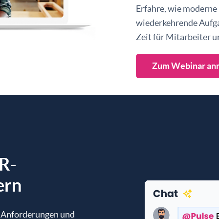
Erfahre, wie moderne
wiederkehrende Aufg
Zeit für Mitarbeiter
Zum Webinar an
R-
ern
e Anforderungen und