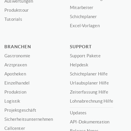
Auswertungen
Mitarbeiter
Produkttour
Schichtplaner
Tutorials
Excel-Vorlagen
BRANCHEN
SUPPORT
Gastronomie
Support Pakete
Arztpraxen
Helpdesk
Apotheken
Schichtplaner Hilfe
Einzelhandel
Urlaubsplaner Hilfe
Produktion
Zeiterfassung Hilfe
Logistik
Lohnabrechnung Hilfe
Projektgeschäft
Updates
Sicherheitsunternehmen
API-Dokumentation
Callcenter
Release Notes