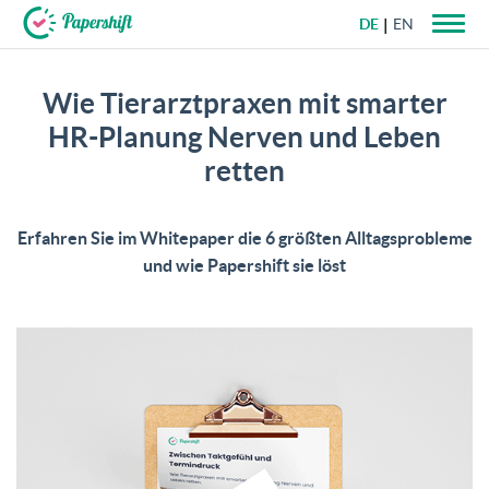
DE
EN
+49 721 50 95 79 69
Wie Tierarztpraxen mit smarter
HR-Planung Nerven und Leben
retten
Erfahren Sie im Whitepaper die 6 größten Alltagsprobleme
und wie Papershift sie löst