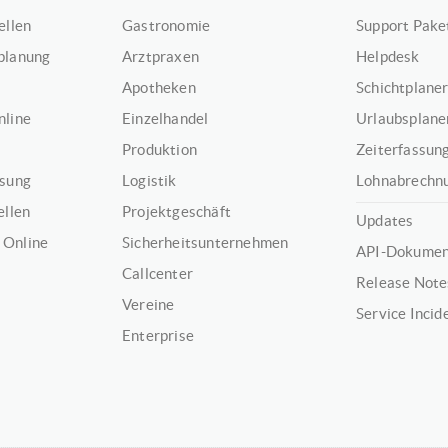
ellen
Gastronomie
Support Pake
planung
Arztpraxen
Helpdesk
Apotheken
Schichtplaner
nline
Einzelhandel
Urlaubsplaner
Produktion
Zeiterfassung
ssung
Logistik
Lohnabrechnu
ellen
Projektgeschäft
Updates
 Online
Sicherheitsunternehmen
API-Dokumen
Callcenter
Release Note
Vereine
Service Incid
Enterprise