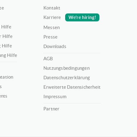
te
Kontakt
We’re hiring!
Karriere
 Hilfe
Messen
 Hilfe
Presse
 Hilfe
Downloads
ng Hilfe
AGB
Nutzungsbedingungen
tation
Datenschutzerklärung
s
Erweiterte Datensicherheit
ents
Impressum
Partner