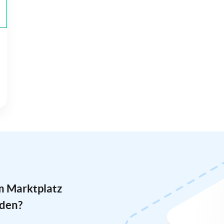
m Marktplatz
rden?