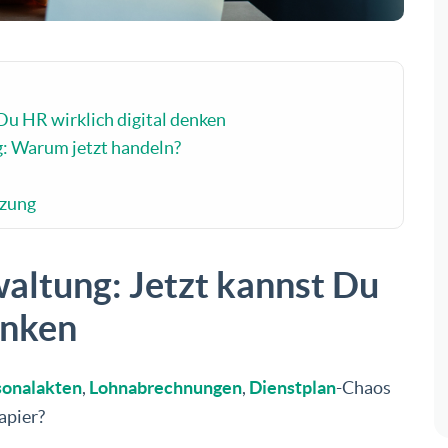
Du HR wirklich digital denken
g: Warum jetzt handeln?
tzung
waltung: Jetzt kannst Du
enken
sonalakten
,
Lohnabrechnungen
,
Dienstplan
-Chaos
Papier?