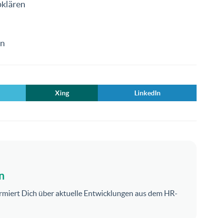
bklären
en
Xing
LinkedIn
n
rmiert Dich über aktuelle Entwicklungen aus dem HR-