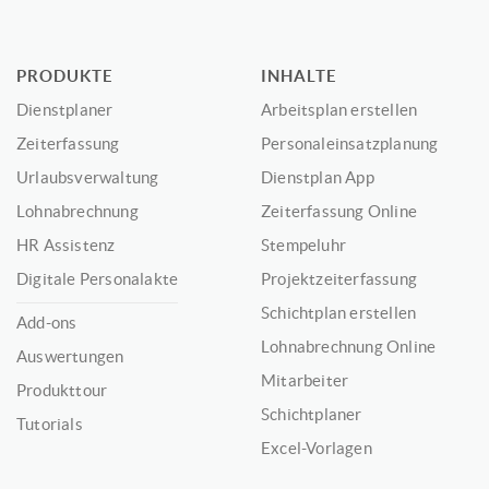
PRODUKTE
INHALTE
Dienstplaner
Arbeitsplan erstellen
Zeiterfassung
Personaleinsatzplanung
Urlaubsverwaltung
Dienstplan App
Lohnabrechnung
Zeiterfassung Online
HR Assistenz
Stempeluhr
Digitale Personalakte
Projektzeiterfassung
Schichtplan erstellen
Add-ons
Lohnabrechnung Online
Auswertungen
Mitarbeiter
Produkttour
Schichtplaner
Tutorials
Excel-Vorlagen