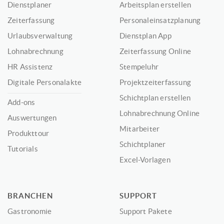
Dienstplaner
Arbeitsplan erstellen
Zeiterfassung
Personaleinsatzplanung
Urlaubsverwaltung
Dienstplan App
Lohnabrechnung
Zeiterfassung Online
HR Assistenz
Stempeluhr
Digitale Personalakte
Projektzeiterfassung
Schichtplan erstellen
Add-ons
Lohnabrechnung Online
Auswertungen
Mitarbeiter
Produkttour
Schichtplaner
Tutorials
Excel-Vorlagen
BRANCHEN
SUPPORT
Gastronomie
Support Pakete