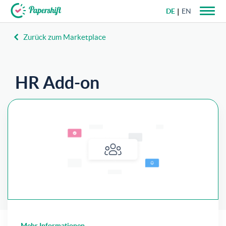
DE
EN
Zurück zum Marketplace
+49 721 50 95 79 69
HR Add-on
Mit Papershift HR können Dokumente direkt mit
Daten des Mitarbeiterprofils gefüllt werden.
Mehr Informationen