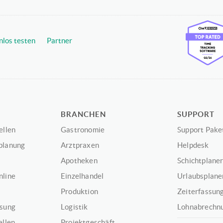
nlos testen
Partner
BRANCHEN
SUPPORT
ellen
Gastronomie
Support Pake
planung
Arztpraxen
Helpdesk
Apotheken
Schichtplaner
nline
Einzelhandel
Urlaubsplaner
Produktion
Zeiterfassung
ssung
Logistik
Lohnabrechnu
ellen
Projektgeschäft