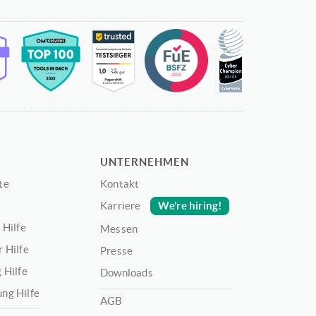
UNTERNEHMEN
te
Kontakt
We’re hiring!
Karriere
 Hilfe
Messen
 Hilfe
Presse
 Hilfe
Downloads
ng Hilfe
AGB