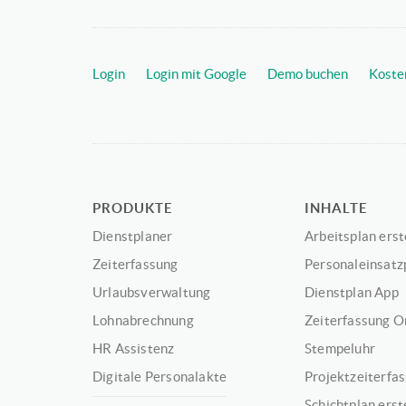
Login
Login mit Google
Demo buchen
Koste
PRODUKTE
INHALTE
Dienstplaner
Arbeitsplan erst
Zeiterfassung
Personaleinsatz
Urlaubsverwaltung
Dienstplan App
Lohnabrechnung
Zeiterfassung O
HR Assistenz
Stempeluhr
Digitale Personalakte
Projektzeiterfa
Schichtplan erst