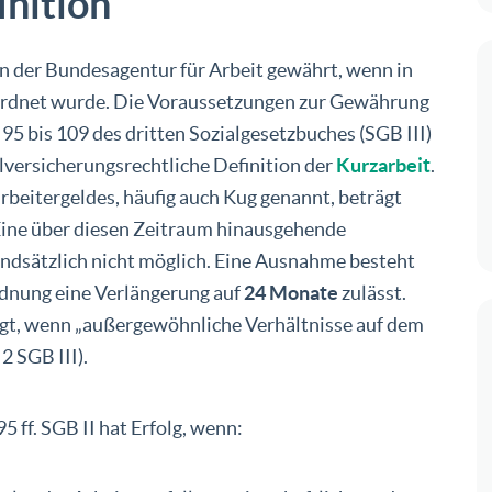
inition
n der Bundesagentur für Arbeit gewährt, wenn in
ordnet wurde. Die Voraussetzungen zur Gewährung
§ 95 bis 109 des dritten Sozialgesetzbuches (SGB III)
ialversicherungsrechtliche Definition der
Kurzarbeit
.
rbeitergeldes, häufig auch Kug genannt, beträgt
 Eine über diesen Zeitraum hinausgehende
undsätzlich nicht möglich. Eine Ausnahme besteht
dnung eine Verlängerung auf
24 Monate
zulässt.
fugt, wenn „außergewöhnliche Verhältnisse auf dem
2 SGB III).
5 ff. SGB II hat Erfolg, wenn: