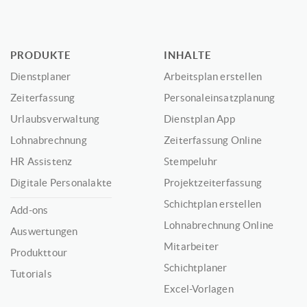
PRODUKTE
INHALTE
Dienstplaner
Arbeitsplan erstellen
Zeiterfassung
Personaleinsatzplanung
Urlaubsverwaltung
Dienstplan App
Lohnabrechnung
Zeiterfassung Online
HR Assistenz
Stempeluhr
Digitale Personalakte
Projektzeiterfassung
Schichtplan erstellen
Add-ons
Lohnabrechnung Online
Auswertungen
Mitarbeiter
Produkttour
Schichtplaner
Tutorials
Excel-Vorlagen