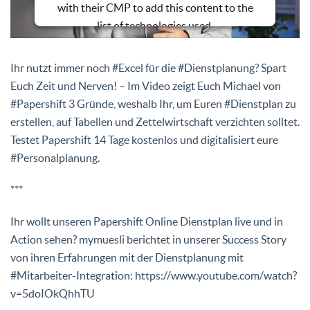
with their CMP to add this content to the
list of technologies used.
Powered by
Usercentrics Consent
Management Platform
Ihr nutzt immer noch #Excel für die #Dienstplanung? Spart
Euch Zeit und Nerven! – Im Video zeigt Euch Michael von
#Papershift 3 Gründe, weshalb Ihr, um Euren #Dienstplan zu
erstellen, auf Tabellen und Zettelwirtschaft verzichten solltet.
Testet Papershift 14 Tage kostenlos und digitalisiert eure
#Personalplanung.
***
Ihr wollt unseren Papershift Online Dienstplan live und in
Action sehen? mymuesli berichtet in unserer Success Story
von ihren Erfahrungen mit der Dienstplanung mit
#Mitarbeiter-Integration: https://www.youtube.com/watch?
v=5doIOkQhhTU