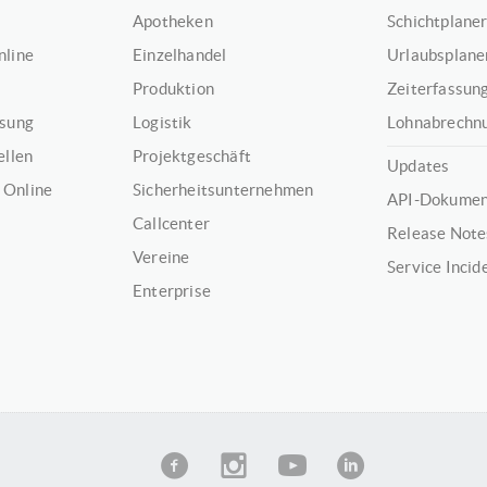
Apotheken
Schichtplaner
nline
Einzelhandel
Urlaubsplaner
Produktion
Zeiterfassung
ssung
Logistik
Lohnabrechnu
ellen
Projektgeschäft
Updates
 Online
Sicherheitsunternehmen
API-Dokumen
Callcenter
Release Note
Vereine
Service Incid
Enterprise