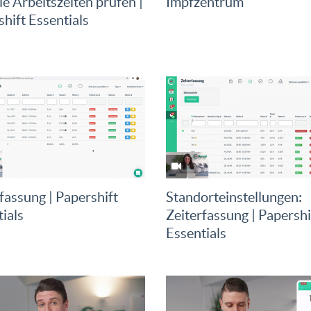
le Arbeitszeiten prüfen |
Impfzentrum
hift Essentials
fassung | Papershift
Standorteinstellungen:
ials
Zeiterfassung | Papershi
Essentials