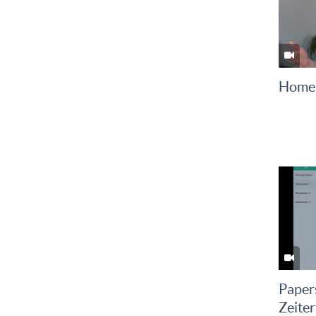
Home 
Papers
Zeite