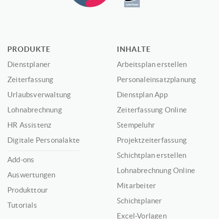
PRODUKTE
INHALTE
Dienstplaner
Arbeitsplan erstellen
Zeiterfassung
Personaleinsatzplanung
Urlaubsverwaltung
Dienstplan App
Lohnabrechnung
Zeiterfassung Online
HR Assistenz
Stempeluhr
Digitale Personalakte
Projektzeiterfassung
Schichtplan erstellen
Add-ons
Lohnabrechnung Online
Auswertungen
Mitarbeiter
Produkttour
Schichtplaner
Tutorials
Excel-Vorlagen