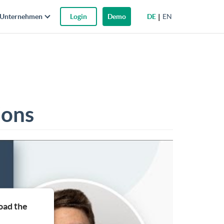
DE
EN
Unternehmen
Login
Demo
ions
oad the