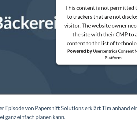
This content is not permitted 
to trackers that are not disclo
visitor. The website owner nee
the site with their CMP to 
content to the list of technol
Powered by
Usercentrics Consent
Platform
ser Episode von Papershift Solutions erklärt Tim anhand ei
ei ganz einfach planen kann.