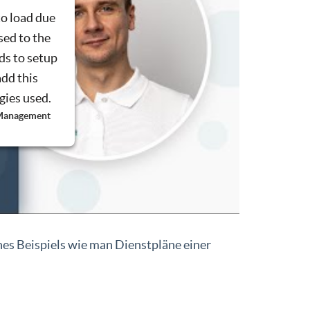
to load due
sed to the
ds to setup
add this
ogies used.
 Management
nes Beispiels wie man Dienstpläne einer