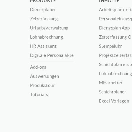
PRODUKTE
INHALTE
Dienstplaner
Arbeitsplan erst
Zeiterfassung
Personaleinsatz
Urlaubsverwaltung
Dienstplan App
Lohnabrechnung
Zeiterfassung O
HR Assistenz
Stempeluhr
Digitale Personalakte
Projektzeiterfa
Schichtplan erst
Add-ons
Lohnabrechnung
Auswertungen
Mitarbeiter
Produkttour
Schichtplaner
Tutorials
Excel-Vorlagen