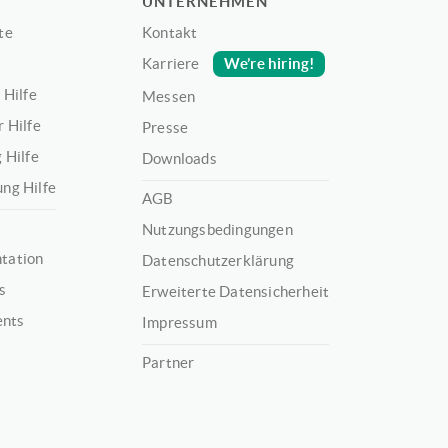
UNTERNEHMEN
te
Kontakt
We’re hiring!
Karriere
 Hilfe
Messen
 Hilfe
Presse
 Hilfe
Downloads
ng Hilfe
AGB
Nutzungsbedingungen
tation
Datenschutzerklärung
s
Erweiterte Datensicherheit
ents
Impressum
Partner