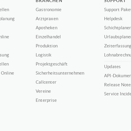
BRANCHEN
SUPPORT
ellen
Gastronomie
Support Pake
planung
Arztpraxen
Helpdesk
Apotheken
Schichtplaner
nline
Einzelhandel
Urlaubsplaner
Produktion
Zeiterfassung
ssung
Logistik
Lohnabrechnu
ellen
Projektgeschäft
Updates
 Online
Sicherheitsunternehmen
API-Dokumen
Callcenter
Release Note
Vereine
Service Incid
Enterprise