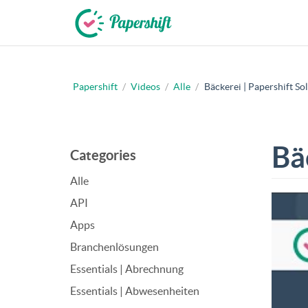
Papershift
/
Videos
/
Alle
/
Bäckerei | Papershift So
+49 721 50 95 79 69
Bä
Categories
Alle
API
Apps
Branchenlösungen
Essentials | Abrechnung
Essentials | Abwesenheiten