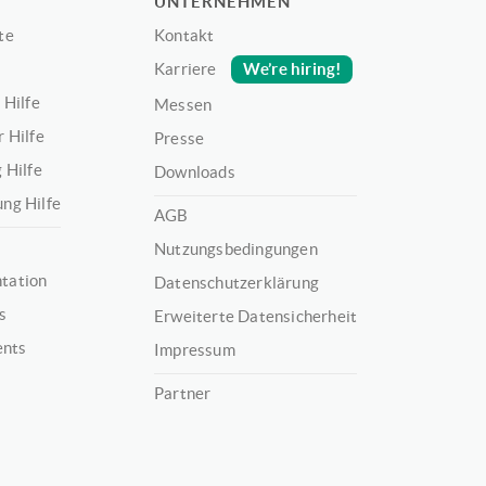
UNTERNEHMEN
te
Kontakt
We’re hiring!
Karriere
 Hilfe
Messen
 Hilfe
Presse
 Hilfe
Downloads
ng Hilfe
AGB
Nutzungsbedingungen
tation
Datenschutzerklärung
s
Erweiterte Datensicherheit
ents
Impressum
Partner