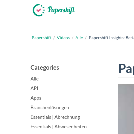
Papershift
/
Videos
/
Alle
/
Papershift Insights: Ber
+49 721 50 95 79 69
Pa
Categories
Alle
API
Apps
Branchenlösungen
Essentials | Abrechnung
Essentials | Abwesenheiten