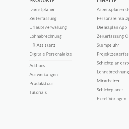
PRODUKTE
INHALTE
Dienstplaner
Arbeitsplan erst
Zeiterfassung
Personaleinsatz
Urlaubsverwaltung
Dienstplan App
Lohnabrechnung
Zeiterfassung O
HR Assistenz
Stempeluhr
Digitale Personalakte
Projektzeiterfa
Schichtplan erst
Add-ons
Lohnabrechnung
Auswertungen
Mitarbeiter
Produkttour
Schichtplaner
Tutorials
Excel-Vorlagen