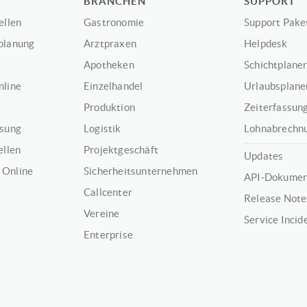
BRANCHEN
SUPPORT
ellen
Gastronomie
Support Pake
planung
Arztpraxen
Helpdesk
Apotheken
Schichtplaner
nline
Einzelhandel
Urlaubsplaner
Produktion
Zeiterfassung
ssung
Logistik
Lohnabrechnu
ellen
Projektgeschäft
Updates
 Online
Sicherheitsunternehmen
API-Dokumen
Callcenter
Release Note
Vereine
Service Incid
Enterprise