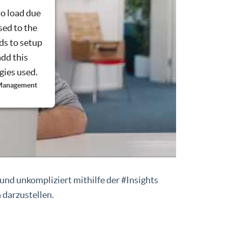
to load due
sed to the
ds to setup
add this
ogies used.
 Management
 und unkompliziert mithilfe der #Insights
 darzustellen.