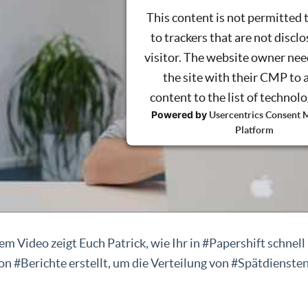
This content is not permitted 
to trackers that are not disclo
visitor. The website owner nee
the site with their CMP to 
content to the list of technol
Powered by
Usercentrics Consent
Platform
em Video zeigt Euch Patrick, wie Ihr in #Papershift schnell
on #Berichte erstellt, um die Verteilung von #Spätdiensten