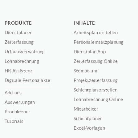
PRODUKTE
INHALTE
Dienstplaner
Arbeitsplan erstellen
Zeiterfassung
Personaleinsatzplanung
Urlaubsverwaltung
Dienstplan App
Lohnabrechnung
Zeiterfassung Online
HR Assistenz
Stempeluhr
Digitale Personalakte
Projektzeiterfassung
Schichtplan erstellen
Add-ons
Lohnabrechnung Online
Auswertungen
Mitarbeiter
Produkttour
Schichtplaner
Tutorials
Excel-Vorlagen