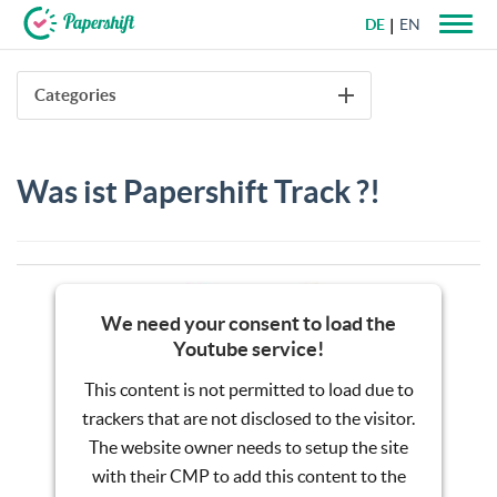
DE
EN
+49 721 50 95 79 69
Categories
Was ist Papershift Track ?!
We need your consent to load the
Youtube service!
This content is not permitted to load due to
trackers that are not disclosed to the visitor.
The website owner needs to setup the site
with their CMP to add this content to the