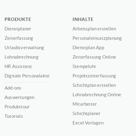
PRODUKTE
INHALTE
Dienstplaner
Arbeitsplan erstellen
Zeiterfassung
Personaleinsatzplanung
Urlaubsverwaltung
Dienstplan App
Lohnabrechnung
Zeiterfassung Online
HR Assistenz
Stempeluhr
Digitale Personalakte
Projektzeiterfassung
Schichtplan erstellen
Add-ons
Lohnabrechnung Online
Auswertungen
Mitarbeiter
Produkttour
Schichtplaner
Tutorials
Excel-Vorlagen