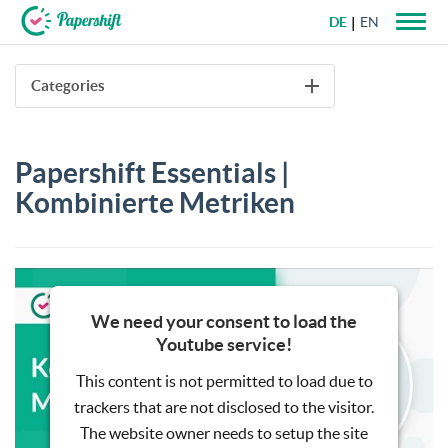
DE
EN
+49 721 50 95 79 69
Categories
Papershift Essentials |
Kombinierte Metriken
We need your consent to load the
Youtube service!
This content is not permitted to load due to
trackers that are not disclosed to the visitor.
The website owner needs to setup the site