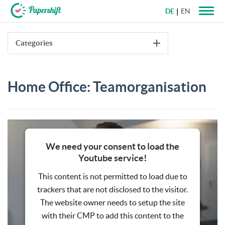
DE
EN
+49 721 50 95 79 69
Categories
Home Office: Teamorganisation
We need your consent to load the
Youtube service!
This content is not permitted to load due to
trackers that are not disclosed to the visitor.
The website owner needs to setup the site
with their CMP to add this content to the