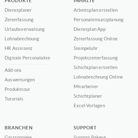
PRODUKTE
INHALTE
Dienstplaner
Arbeitsplan erstellen
Zeiterfassung
Personaleinsatzplanung
Urlaubsverwaltung
Dienstplan App
Lohnabrechnung
Zeiterfassung Online
HR Assistenz
Stempeluhr
Digitale Personalakte
Projektzeiterfassung
Schichtplan erstellen
Add-ons
Lohnabrechnung Online
Auswertungen
Mitarbeiter
Produkttour
Schichtplaner
Tutorials
Excel-Vorlagen
BRANCHEN
SUPPORT
Gastronomie
Support Pakete