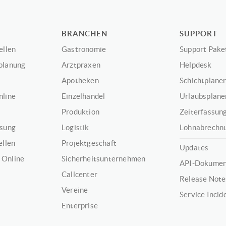
BRANCHEN
SUPPORT
ellen
Gastronomie
Support Pake
planung
Arztpraxen
Helpdesk
Apotheken
Schichtplaner
nline
Einzelhandel
Urlaubsplaner
Produktion
Zeiterfassung
ssung
Logistik
Lohnabrechnu
ellen
Projektgeschäft
Updates
 Online
Sicherheitsunternehmen
API-Dokumen
Callcenter
Release Note
Vereine
Service Incid
Enterprise