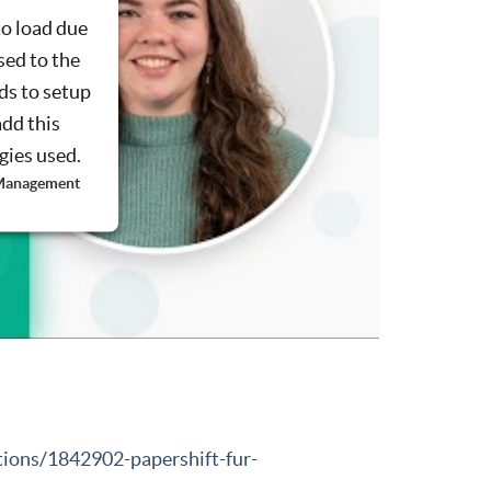
to load due
sed to the
ds to setup
add this
ogies used.
 Management
tions/1842902-papershift-fur-