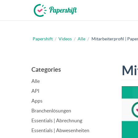
Papershift
/
Videos
/
Alle
/
Mitarbeiterprofil | Paper
+49 721 50 95 79 69
Mi
Categories
Alle
API
Apps
Branchenlösungen
Essentials | Abrechnung
Essentials | Abwesenheiten