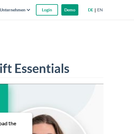
DE
EN
Unternehmen
Login
Demo
ft Essentials
oad the