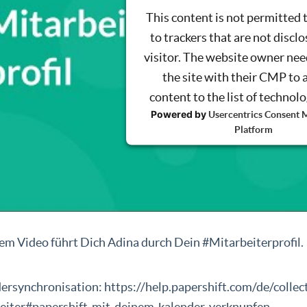
This content is not permitted 
to trackers that are not disclo
visitor. The website owner nee
the site with their CMP to 
content to the list of technol
Powered by
Usercentrics Consent
Platform
sem Video führt Dich Adina durch Dein #Mitarbeiterprofil.
ersynchronisation: https://help.papershift.com/de/collec
eiter#papershift-mit-deinem-kalender-verknupfen