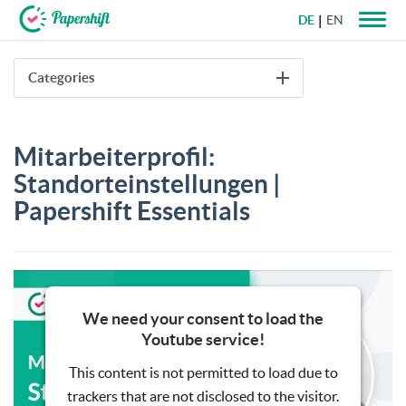
DE
EN
+49 721 50 95 79 69
Categories
Mitarbeiterprofil:
Standorteinstellungen |
Papershift Essentials
We need your consent to load the
Youtube service!
This content is not permitted to load due to
trackers that are not disclosed to the visitor.