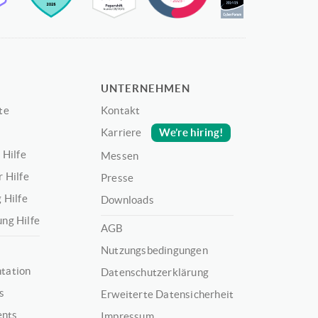
UNTERNEHMEN
te
Kontakt
We’re hiring!
Karriere
 Hilfe
Messen
 Hilfe
Presse
 Hilfe
Downloads
ng Hilfe
AGB
Nutzungsbedingungen
tation
Datenschutzerklärung
s
Erweiterte Datensicherheit
ents
Impressum