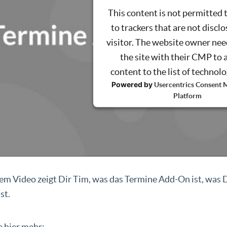
This content is not permitted 
to trackers that are not disclo
visitor. The website owner nee
the site with their CMP to 
content to the list of technol
Powered by
Usercentrics Consent
Platform
sem Video zeigt Dir Tim, was das Termine Add-On ist, was
st.
e hier mehr: