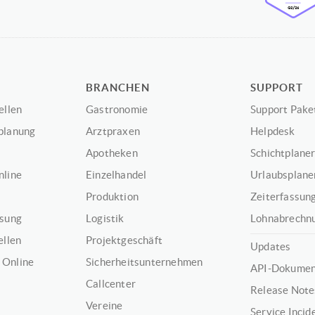
BRANCHEN
SUPPORT
ellen
Gastronomie
Support Pake
planung
Arztpraxen
Helpdesk
Apotheken
Schichtplaner
nline
Einzelhandel
Urlaubsplaner
Produktion
Zeiterfassung
ssung
Logistik
Lohnabrechnu
ellen
Projektgeschäft
Updates
 Online
Sicherheitsunternehmen
API-Dokumen
Callcenter
Release Note
Vereine
Service Incid