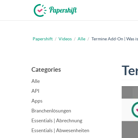
Papershift
/
Videos
/
Alle
/
Termine Add-On | Was is
+49 721 50 95 79 69
Te
Categories
Alle
API
Apps
Branchenlösungen
Essentials | Abrechnung
Essentials | Abwesenheiten