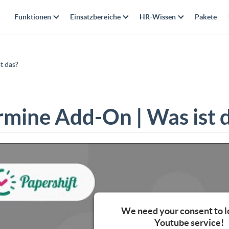
Funktionen
Einsatzbereiche
HR-Wissen
Pakete
t das?
rmine Add-On | Was ist 
We need your consent to l
Youtube service!