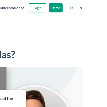
DE
EN
Unternehmen
Login
Demo
das?
oad the