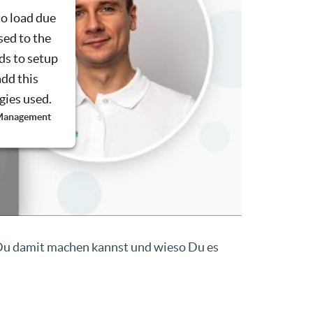
to load due
sed to the
ds to setup
add this
ogies used.
 Management
 Du damit machen kannst und wieso Du es