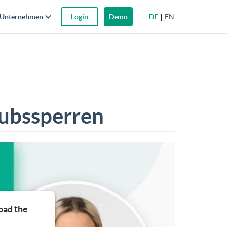
DE
EN
Unternehmen
Login
Demo
laubssperren
oad the