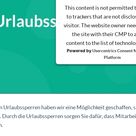
This content is not permitted 
to trackers that are not disclo
visitor. The website owner nee
the site with their CMP to 
content to the list of technol
Powered by
Usercentrics Consent
Platform
n Urlaubssperren haben wir eine Möglichkeit geschaffen, 
. Durch die Urlaubssperren sorgen Sie dafür, dass Mitarbei
n.