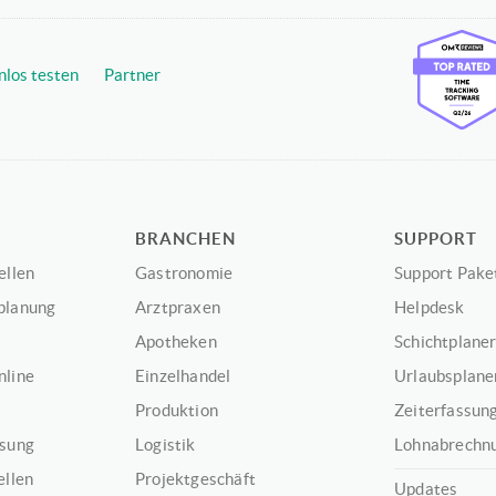
nlos testen
Partner
BRANCHEN
SUPPORT
ellen
Gastronomie
Support Pake
planung
Arztpraxen
Helpdesk
Apotheken
Schichtplaner
nline
Einzelhandel
Urlaubsplaner
Produktion
Zeiterfassung
ssung
Logistik
Lohnabrechnu
ellen
Projektgeschäft
Updates