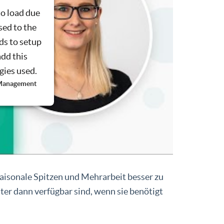
to load due
sed to the
ds to setup
add this
ogies used.
 Management
saisonale Spitzen und Mehrarbeit besser zu
ter dann verfügbar sind, wenn sie benötigt