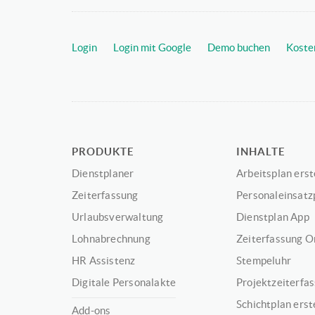
Login
Login mit Google
Demo buchen
Koste
PRODUKTE
INHALTE
Dienstplaner
Arbeitsplan erst
Zeiterfassung
Personaleinsatz
Urlaubsverwaltung
Dienstplan App
Lohnabrechnung
Zeiterfassung O
HR Assistenz
Stempeluhr
Digitale Personalakte
Projektzeiterfa
Schichtplan erst
Add-ons