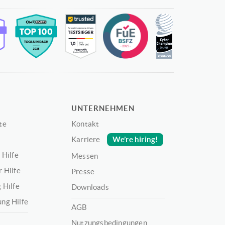
UNTERNEHMEN
te
Kontakt
We’re hiring!
Karriere
 Hilfe
Messen
 Hilfe
Presse
 Hilfe
Downloads
ng Hilfe
AGB
Nutzungsbedingungen