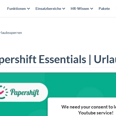
Funktionen
Einsatzbereiche
HR-Wissen
Pakete
Urlaubssperren
pershift Essentials | Ur
We need your consent to l
Youtube service!