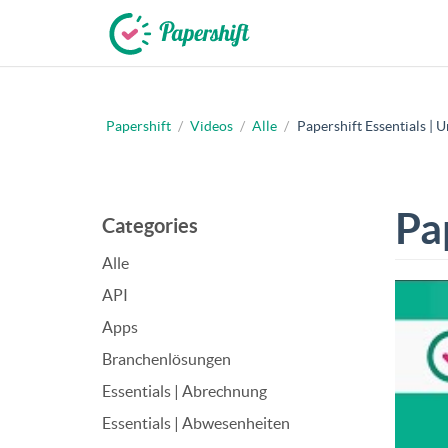
Papershift
/
Videos
/
Alle
/
Papershift Essentials | 
+49 721 50 95 79 69
Pa
Categories
Alle
API
Apps
Branchenlösungen
Essentials | Abrechnung
Essentials | Abwesenheiten