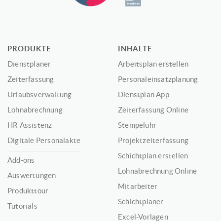
PRODUKTE
INHALTE
Dienstplaner
Arbeitsplan erstellen
Zeiterfassung
Personaleinsatzplanung
Urlaubsverwaltung
Dienstplan App
Lohnabrechnung
Zeiterfassung Online
HR Assistenz
Stempeluhr
Digitale Personalakte
Projektzeiterfassung
Schichtplan erstellen
Add-ons
Lohnabrechnung Online
Auswertungen
Mitarbeiter
Produkttour
Schichtplaner
Tutorials
Excel-Vorlagen