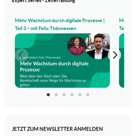
Expert Series - Zeiterfassung
Mehr Wachstum durch digitale Prozesse |
Mehr Wa
Teil 3 – mit Felix Thönnessen
Teil 2 –
JETZT ZUM NEWSLETTER ANMELDEN