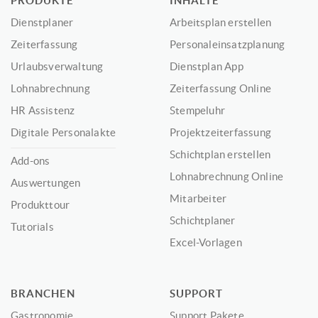
PRODUKTE
INHALTE
Dienstplaner
Arbeitsplan erstellen
Zeiterfassung
Personaleinsatzplanung
Urlaubsverwaltung
Dienstplan App
Lohnabrechnung
Zeiterfassung Online
HR Assistenz
Stempeluhr
Digitale Personalakte
Projektzeiterfassung
Schichtplan erstellen
Add-ons
Lohnabrechnung Online
Auswertungen
Mitarbeiter
Produkttour
Schichtplaner
Tutorials
Excel-Vorlagen
BRANCHEN
SUPPORT
Gastronomie
Support Pakete