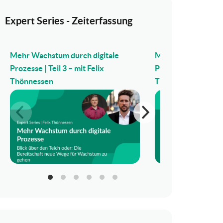
Expert Series - Zeiterfassung
Mehr Wachstum durch digitale
Mehr Wachstum dur
Prozesse | Teil 3 – mit Felix
Prozesse | Teil 2 – m
Thönnessen
Thönnessen