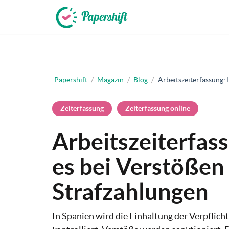
+49 721 50 95 79 69
Papershift
/
Magazin
/
Blog
/
Arbeitszeiterfassung: 
Zeiterfassung
Zeiterfassung online
Arbeitszeiterfass
es bei Verstößen
Strafzahlungen
In Spanien wird die Einhaltung der Verpflich