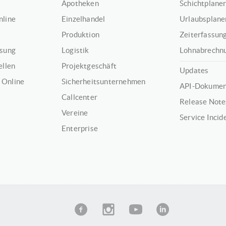
Apotheken
Schichtplaner
nline
Einzelhandel
Urlaubsplaner
Produktion
Zeiterfassung
ssung
Logistik
Lohnabrechnu
ellen
Projektgeschäft
Updates
 Online
Sicherheitsunternehmen
API-Dokumen
Callcenter
Release Note
Vereine
Service Incid
Enterprise