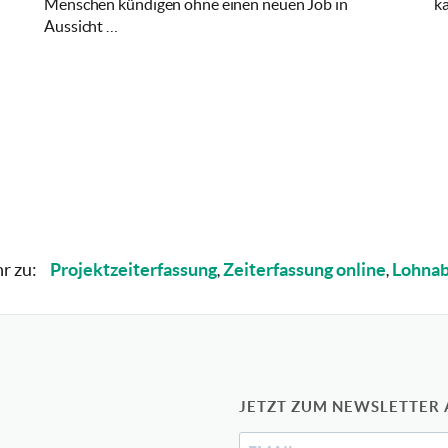
Menschen kündigen ohne einen neuen Job in
k
Aussicht …
hr zu:
Projektzeiterfassung
Zeiterfassung online
Lohnab
,
,
JETZT ZUM NEWSLETTER