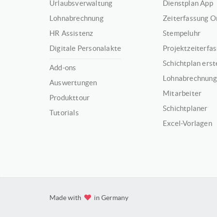
Urlaubsverwaltung
Dienstplan App
Lohnabrechnung
Zeiterfassung O
HR Assistenz
Stempeluhr
Digitale Personalakte
Projektzeiterfa
Schichtplan erst
Add-ons
Lohnabrechnung
Auswertungen
Mitarbeiter
Produkttour
Schichtplaner
Tutorials
Excel-Vorlagen
Made with
in Germany