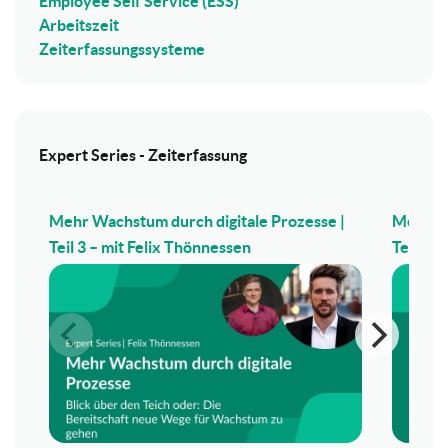
Employee Self Service (ESS)
Arbeitszeit
Zeiterfassungssysteme
Expert Series - Zeiterfassung
Mehr Wachstum durch digitale Prozesse |
Mehr Wa
Teil 3 – mit Felix Thönnessen
Teil 2 –