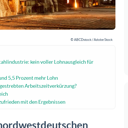
© ABCDstock / Adobe Stock
hlindustrie: kein voller Lohnausgleich für
und 5,5 Prozent mehr Lohn
gestrebten Arbeitszeitverkürzung?
eich
zufrieden mit den Ergebnissen
r nordwestdeutschen