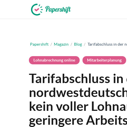
+49 721 50 95 79 69
Papershift
/
Magazin
/
Blog
/
Tarifabschluss in der 
Lohnabrechnung online
Mitarbeiterplanung
Tarifabschluss in
nordwestdeutsche
kein voller Lohna
geringere Arbeit