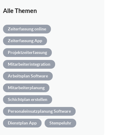
Alle Themen
Zeiterfassung online
Zeiterfassung App
Projektzeiterfassung
Mitarbeiterintegration
Arbeitsplan Software
Mitarbeiterplanung
Schichtplan erstellen
Personaleinsatzplanung Software
Dienstplan App
Stempeluhr