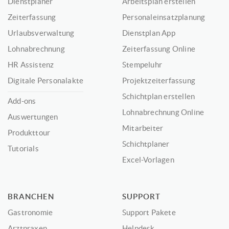
Dienstplaner
Arbeitsplan erstellen
Zeiterfassung
Personaleinsatzplanung
Urlaubsverwaltung
Dienstplan App
Lohnabrechnung
Zeiterfassung Online
HR Assistenz
Stempeluhr
Digitale Personalakte
Projektzeiterfassung
Schichtplan erstellen
Add-ons
Lohnabrechnung Online
Auswertungen
Mitarbeiter
Produkttour
Schichtplaner
Tutorials
Excel-Vorlagen
BRANCHEN
SUPPORT
Gastronomie
Support Pakete
Arztpraxen
Helpdesk