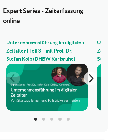
Expert Series - Zeiterfassung
online
Unternehmensführung im digitalen
Unternehmensführu
Zeitalter | Teil 3 – mit Prof. Dr.
Zeitalter | Teil 2 – m
Stefan Kolb (DHBW Karlsruhe)
Stefan Kolb (DHBW