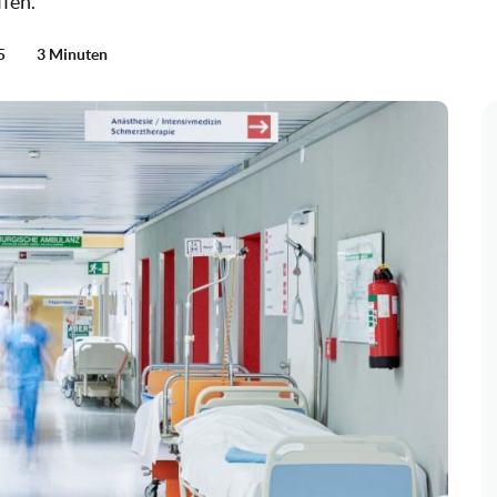
ffen.
5
3 Minuten