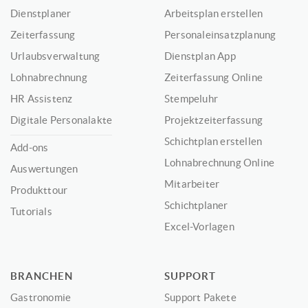
Dienstplaner
Arbeitsplan erstellen
Zeiterfassung
Personaleinsatzplanung
Urlaubsverwaltung
Dienstplan App
Lohnabrechnung
Zeiterfassung Online
HR Assistenz
Stempeluhr
Digitale Personalakte
Projektzeiterfassung
Schichtplan erstellen
Add-ons
Lohnabrechnung Online
Auswertungen
Mitarbeiter
Produkttour
Schichtplaner
Tutorials
Excel-Vorlagen
BRANCHEN
SUPPORT
Gastronomie
Support Pakete