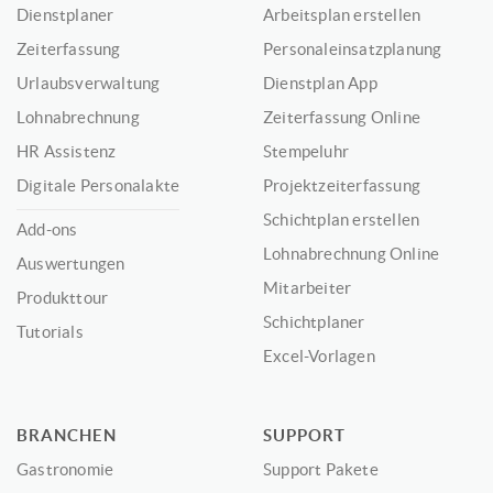
Dienstplaner
Arbeitsplan erstellen
Zeiterfassung
Personaleinsatzplanung
Urlaubsverwaltung
Dienstplan App
Lohnabrechnung
Zeiterfassung Online
HR Assistenz
Stempeluhr
Digitale Personalakte
Projektzeiterfassung
Schichtplan erstellen
Add-ons
Lohnabrechnung Online
Auswertungen
Mitarbeiter
Produkttour
Schichtplaner
Tutorials
Excel-Vorlagen
BRANCHEN
SUPPORT
Gastronomie
Support Pakete