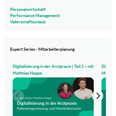
Personalwirtschaft
Performance Management
Vaterschaftsurlaub
Expert Series - Mitarbeiterplanung
Digitalisierung in der Arztpraxis | Teil 2 – mit
Digitali
Matthias Hoppe
Matthi