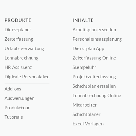
PRODUKTE
INHALTE
Dienstplaner
Arbeitsplan erstellen
Zeiterfassung
Personaleinsatzplanung
Urlaubsverwaltung
Dienstplan App
Lohnabrechnung
Zeiterfassung Online
HR Assistenz
Stempeluhr
Digitale Personalakte
Projektzeiterfassung
Schichtplan erstellen
Add-ons
Lohnabrechnung Online
Auswertungen
Mitarbeiter
Produkttour
Schichtplaner
Tutorials
Excel-Vorlagen