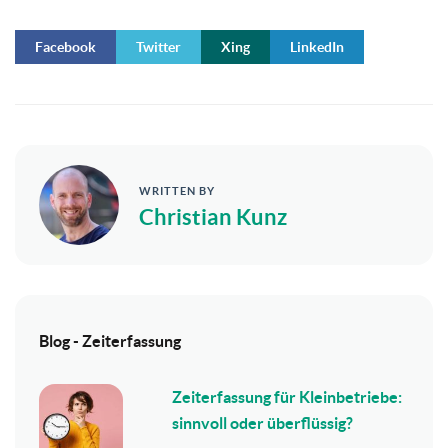
Facebook
Twitter
Xing
LinkedIn
WRITTEN BY
Christian Kunz
Blog - Zeiterfassung
Zeiterfassung für Kleinbetriebe:
sinnvoll oder überflüssig?