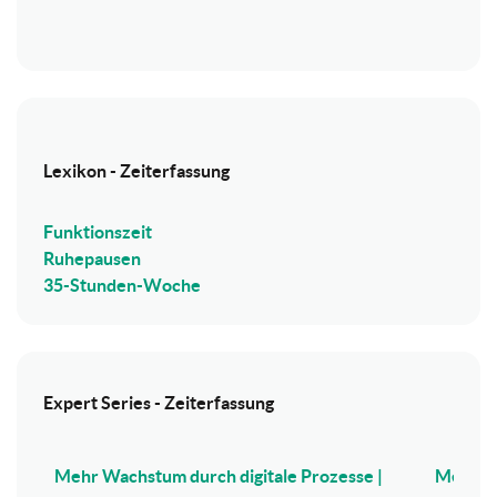
Lexikon - Zeiterfassung
Funktionszeit
Ruhepausen
35-Stunden-Woche
Expert Series - Zeiterfassung
Mehr Wachstum durch digitale Prozesse |
Mehr Wa