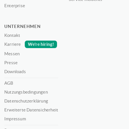
Enterprise
UNTERNEHMEN
Kontakt
We’re hiring!
Karriere
Messen
Presse
Downloads
AGB
Nutzungsbedingungen
Datenschutzerklärung
Erweiterte Datensicherheit
Impressum