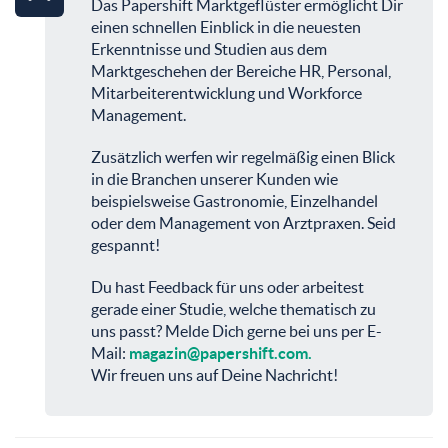
Das Papershift Marktgeflüster ermöglicht Dir
einen schnellen Einblick in die neuesten
Erkenntnisse und Studien aus dem
Marktgeschehen der Bereiche HR, Personal,
Mitarbeiterentwicklung und Workforce
Management.
Zusätzlich werfen wir regelmäßig einen Blick
in die Branchen unserer Kunden wie
beispielsweise Gastronomie, Einzelhandel
oder dem Management von Arztpraxen. Seid
gespannt!
Du hast Feedback für uns oder arbeitest
gerade einer Studie, welche thematisch zu
uns passt? Melde Dich gerne bei uns per E-
Mail:
magazin@papershift.com
.
Wir freuen uns auf Deine Nachricht!