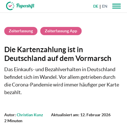
DE
EN
+49 721 50 95 79 69
Zeiterfassung
Zeiterfassung App
Die Kartenzahlung ist in
Deutschland auf dem Vormarsch
Das Einkaufs- und Bezahlverhalten in Deutschland
befindet sich im Wandel. Vor allem getrieben durch
die Corona-Pandemie wird immer häufiger per Karte
bezahlt.
Autor:
Christian Kunz
Aktualisiert am: 12. Februar 2026
2 Minuten