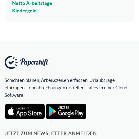
Netto Arbeitstage
Kindergeld
Schichten planen, Arbeitszeiten erfassen, Urlaubstage
eintragen, Lohnabrechnungen erstellen – alles in einer Cloud-
Software
JETZT ZUM NEWSLETTER ANMELDEN