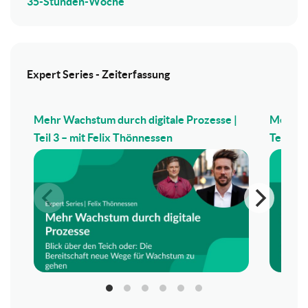
35-Stunden-Woche
Expert Series - Zeiterfassung
Mehr Wachstum durch digitale Prozesse |
Mehr Wa
Teil 3 – mit Felix Thönnessen
Teil 2 –