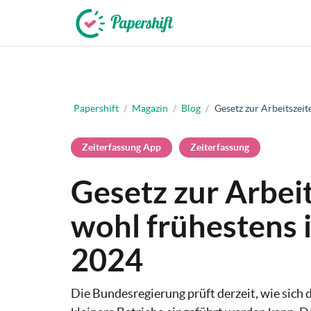
+49 721 50 95 79 69
Papershift
/
Magazin
/
Blog
/
Gesetz zur Arbeitszei
Zeiterfassung App
Zeiterfassung
Gesetz zur Arbei
wohl frühestens 
2024
Die Bundesregierung prüft derzeit, wie sich 