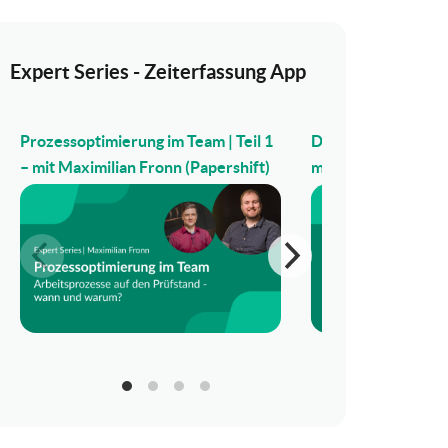
Expert Series - Zeiterfassung App
Prozessoptimierung im Team | Teil 1
Digitale HR-Transfo
– mit Maximilian Fronn (Papershift)
mit Cornelius Chri